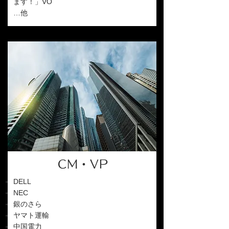
ます！」VO
…他
CM・VP
DELL
NEC
銀のさら
ヤマト運輸
中国電力