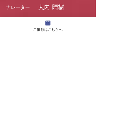
大内 晴樹
ナレーター
出身地：千葉県市川市
好きなもの：パスタ・怪獣特撮
ご依頼はこちらへ
趣味：​筋トレ
■略歴
東京産まれ千葉育ち
高校時代、声を褒められ体育祭の司会を
任された事から声を使った仕事に興味を
持ち始める。
日大の芸術学部にて、ミュージカルの舞
台活動に精を出す傍ら、地上波ナレータ
ーとして活躍中の講師から技術を学ぶ。
卒業後はレコーディングスタジオや会計
士事務所に勤務しながら、ナレーターと
しての実力を磨き、2018年NHK特番でナ
レーターデビューを果たす。